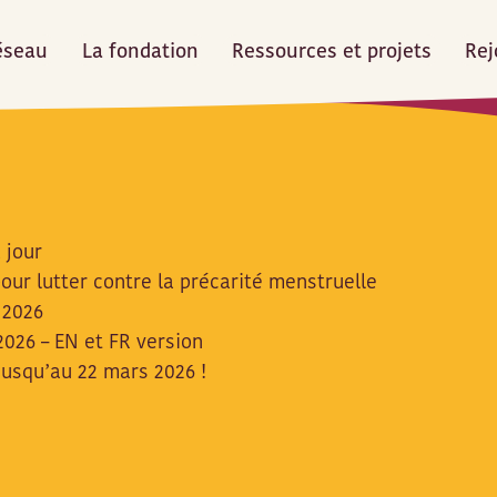
éseau
La fondation
Ressources et projets
Rej
 jour
ur lutter contre la précarité menstruelle
 2026
026 – EN et FR version
jusqu’au 22 mars 2026 !