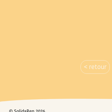
< retour
© SolidaRen 2026