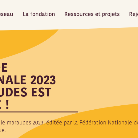
éseau
La fondation
Ressources et projets
Rej
DE
NALE 2023
DES EST
 !
le maraudes 2023, éditée par la Fédération Nationale 
ue.